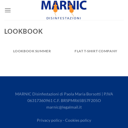
Skip
to
content
LOOKBOOK
LOOKBOOK SUMMER
FLAT T-SHIRT COMPANY
MARNIC Disinfestazioni di Paola Maria Borsotti | P.IVA
06317360961 C.F. BRSPMR65B57F205O
marnic@legalmail.it
Privacy policy
-
Cookies policy