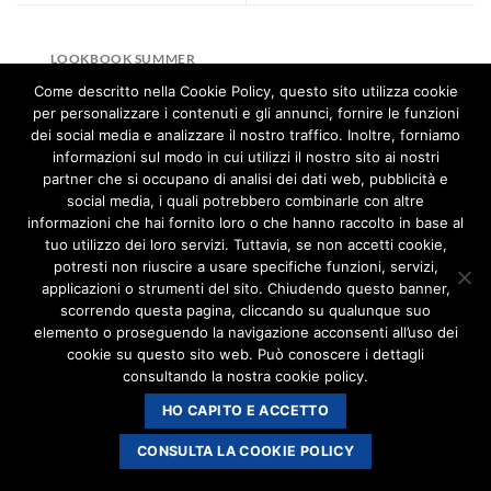
LOOKBOOK SUMMER
Come descritto nella Cookie Policy, questo sito utilizza cookie
per personalizzare i contenuti e gli annunci, fornire le funzioni
dei social media e analizzare il nostro traffico. Inoltre, forniamo
informazioni sul modo in cui utilizzi il nostro sito ai nostri
partner che si occupano di analisi dei dati web, pubblicità e
MARNIC Disinfestazioni di Paola Maria Borsotti | P.IVA
social media, i quali potrebbero combinarle con altre
06317360961 C.F. BRSPMR65B57F205O
informazioni che hai fornito loro o che hanno raccolto in base al
marnic@legalmail.it
tuo utilizzo dei loro servizi. Tuttavia, se non accetti cookie,
potresti non riuscire a usare specifiche funzioni, servizi,
applicazioni o strumenti del sito. Chiudendo questo banner,
Privacy policy
-
Cookies policy
scorrendo questa pagina, cliccando su qualunque suo
elemento o proseguendo la navigazione acconsenti all’uso dei
cookie su questo sito web. Può conoscere i dettagli
consultando la nostra cookie policy.
HO CAPITO E ACCETTO
CONSULTA LA COOKIE POLICY