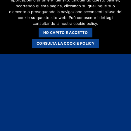
applicazioni o strumenti del sito. Chiudendo questo banner,
scorrendo questa pagina, cliccando su qualunque suo
elemento o proseguendo la navigazione acconsenti all’uso dei
cookie su questo sito web. Può conoscere i dettagli
consultando la nostra cookie policy.
HO CAPITO E ACCETTO
CONSULTA LA COOKIE POLICY
Explore Things
Lorem ipsum dolor sit amet, consectetuer adipiscing elit, sed
diam nonummy nibh euismod tincidunt ut laoreet dolore
magna aliquam erat volutpat….
Book Events
Lorem ipsum dolor sit amet, consectetuer adipiscing elit, sed
diam nonummy nibh euismod tincidunt ut laoreet dolore
magna aliquam erat volutpat….