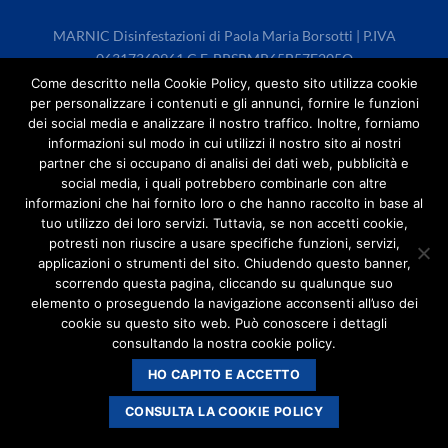
MARNIC Disinfestazioni di Paola Maria Borsotti | P.IVA
06317360961 C.F. BRSPMR65B57F205O
marnic@legalmail.it
Come descritto nella Cookie Policy, questo sito utilizza cookie
per personalizzare i contenuti e gli annunci, fornire le funzioni
dei social media e analizzare il nostro traffico. Inoltre, forniamo
Privacy policy
-
Cookies policy
informazioni sul modo in cui utilizzi il nostro sito ai nostri
partner che si occupano di analisi dei dati web, pubblicità e
social media, i quali potrebbero combinarle con altre
informazioni che hai fornito loro o che hanno raccolto in base al
tuo utilizzo dei loro servizi. Tuttavia, se non accetti cookie,
potresti non riuscire a usare specifiche funzioni, servizi,
applicazioni o strumenti del sito. Chiudendo questo banner,
scorrendo questa pagina, cliccando su qualunque suo
elemento o proseguendo la navigazione acconsenti all’uso dei
cookie su questo sito web. Può conoscere i dettagli
consultando la nostra cookie policy.
HO CAPITO E ACCETTO
CONSULTA LA COOKIE POLICY