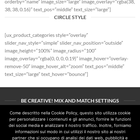
orderby=”name” image_size=”large” image_overlay=”rgba(38,
38, 38, 0.16)” text_pos=”middle” text_size=”large”]
CIRCLE STYLE
[ux_product_categories style=”overlay”
slider_nav_style=”simple” slider_nav_position=”outside”
image_height=”100%” image_radius=”100″
image_overlay=”rgba(0, 0, 0, 0.19)” image_hover=”overlay-
remove-50″ image_hover_alt=”zoom” text_pos=”middle”
text_size=”large” text_hover=”bounce”]
BE CREATIVE! MIX AND MATCH SETTINGS
Come descritto nella Cookie Policy, questo sito utilizza cookie
[ux_product_categories style=”overlay” type=”grid” grid=”13″
per personalizzare i contenuti e gli annunci, fornire le funzioni
dei social media e analizzare il nostro traffico. Inoltre, forniamo
col_spacing=”small” columns=”3″ depth_hover=”5″
informazioni sul modo in cui utilizzi il nostro sito ai nostri
animate=”fadeInLeft” number=”5″ orderby=”name”
partner che si occupano di analisi dei dati web, pubblicità e