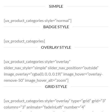
SIMPLE
[ux_product_categories style=”normal”]
BADGE STYLE
[ux_product_categories]
OVERLAY STYLE
[ux_product_categories style=”overlay”
slider_nav_style=”simple” slider_nav_position=”outside”
image_overlay=”rgba(0, 0, 0, 0.19)” image_hover=”overlay-
remove-50″ image_hover_alt=”zoom”]
GRID STYLE
[ux_product_categories style=”overlay” type=”grid” grid=”3″
columns=”3″ animate=”fadeInLeft” number=”4″