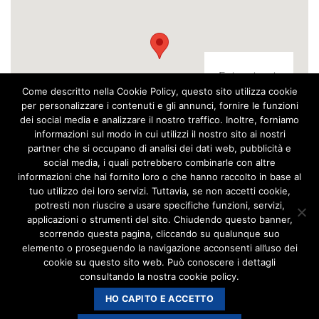
Enter street
Come descritto nella Cookie Policy, questo sito utilizza cookie
adress here.
per personalizzare i contenuti e gli annunci, fornire le funzioni
Or any
dei social media e analizzare il nostro traffico. Inoltre, forniamo
other
informazioni sul modo in cui utilizzi il nostro sito ai nostri
information
partner che si occupano di analisi dei dati web, pubblicità e
social media, i quali potrebbero combinarle con altre
you want.
informazioni che hai fornito loro o che hanno raccolto in base al
tuo utilizzo dei loro servizi. Tuttavia, se non accetti cookie,
potresti non riuscire a usare specifiche funzioni, servizi,
applicazioni o strumenti del sito. Chiudendo questo banner,
scorrendo questa pagina, cliccando su qualunque suo
elemento o proseguendo la navigazione acconsenti all’uso dei
cookie su questo sito web. Può conoscere i dettagli
MARNIC Disinfestazioni di Paola Maria Borsotti | P.IVA
consultando la nostra cookie policy.
06317360961 C.F. BRSPMR65B57F205O
HO CAPITO E ACCETTO
marnic@legalmail.it