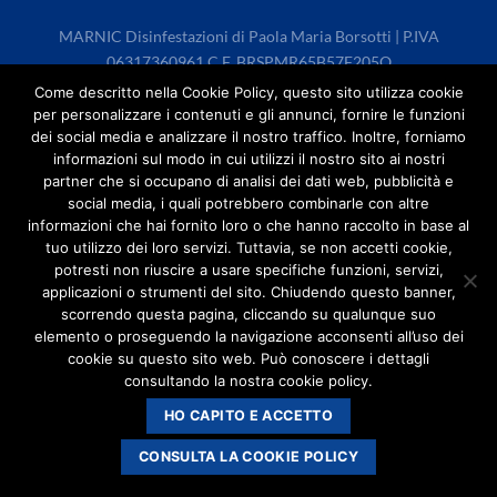
MARNIC Disinfestazioni di Paola Maria Borsotti | P.IVA
06317360961 C.F. BRSPMR65B57F205O
marnic@legalmail.it
Come descritto nella Cookie Policy, questo sito utilizza cookie
per personalizzare i contenuti e gli annunci, fornire le funzioni
dei social media e analizzare il nostro traffico. Inoltre, forniamo
Privacy policy
-
Cookies policy
informazioni sul modo in cui utilizzi il nostro sito ai nostri
partner che si occupano di analisi dei dati web, pubblicità e
social media, i quali potrebbero combinarle con altre
informazioni che hai fornito loro o che hanno raccolto in base al
tuo utilizzo dei loro servizi. Tuttavia, se non accetti cookie,
potresti non riuscire a usare specifiche funzioni, servizi,
applicazioni o strumenti del sito. Chiudendo questo banner,
scorrendo questa pagina, cliccando su qualunque suo
elemento o proseguendo la navigazione acconsenti all’uso dei
cookie su questo sito web. Può conoscere i dettagli
consultando la nostra cookie policy.
HO CAPITO E ACCETTO
CONSULTA LA COOKIE POLICY