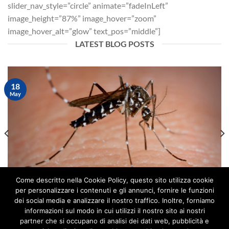
slider_nav_style=”circle” animate=”fadeInLeft”
image_height=”87%” image_hover=”zoom”
image_hover_alt=”glow” text_pos=”middle”]
LATEST BLOG POSTS
18
May
Come descritto nella Cookie Policy, questo sito utilizza cookie
per personalizzare i contenuti e gli annunci, fornire le funzioni
MILANO: ORDINANZA COMUNALE 2021 PER LA
dei social media e analizzare il nostro traffico. Inoltre, forniamo
LOTTA ALLA ZANZARA TIGRE.
informazioni sul modo in cui utilizzi il nostro sito ai nostri
partner che si occupano di analisi dei dati web, pubblicità e