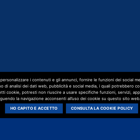
ersonalizzare i contenuti e gli annunci, fornire le funzioni dei social med
ano di analisi dei dati web, pubblicità e social media, i quali potrebbero
ccetti cookie, potresti non riuscire a usare specifiche funzioni, servizi,
endo la navigazione acconsenti all’uso dei cookie su questo sito web. 
HO CAPITO E ACCETTO
CONSULTA LA COOKIE POLICY